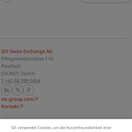
SIX Swiss Exchange AG
Pfingstweidstrasse 110
Postfach
CH-8021 Zürich
T +41 58 399 5454
six-group.com
Kontakt
Impressum
SIX verwendet Cookies, um die Nutzerfreundlichkeit ihrer
Datenschutzerklärung